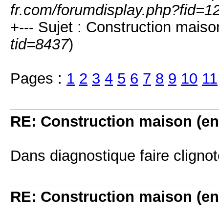
fr.com/forumdisplay.php?fid=1
+--- Sujet : Construction maiso
tid=8437
)
Pages :
1
2
3
4
5
6
7
8
9
10
11
RE: Construction maison (en
Dans diagnostique faire clignote
RE: Construction maison (en