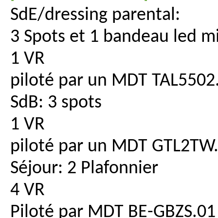
SdE/dressing parental:
3 Spots et 1 bandeau led mi
1 VR
piloté par un MDT TAL5502
SdB: 3 spots
1 VR
piloté par un MDT GTL2TW.
Séjour: 2 Plafonnier
4 VR
Piloté par MDT BE-GBZS.01