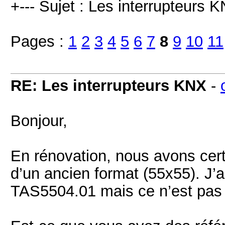
+--- Sujet : Les interrupteurs K
Pages :
1
2
3
4
5
6
7
8
9
10
11
RE: Les interrupteurs KNX
-
Bonjour,
En rénovation, nous avons cert
d’un ancien format (55x55). 
TAS5504.01 mais ce n’est pas