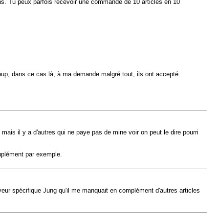
ans. Tu peux parfois recevoir une commande de 10 articles en 10
coup, dans ce cas là, à ma demande malgré tout, ils ont accepté
, mais il y a d'autres qui ne paye pas de mine voir on peut le dire pourri
suplément par exemple.
joliveur spécifique Jung qu'il me manquait en complément d'autres articles