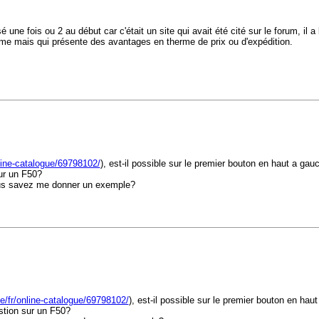
sé une fois ou 2 au début car c'était un site qui avait été cité sur le forum, il 
isme mais qui présente des avantages en therme de prix ou d'expédition.
line-catalogue/69798102/
), est-il possible sur le premier bouton en haut a gau
sur un F50?
vous savez me donner un exemple?
e/fr/online-catalogue/69798102/
), est-il possible sur le premier bouton en hau
stion sur un F50?