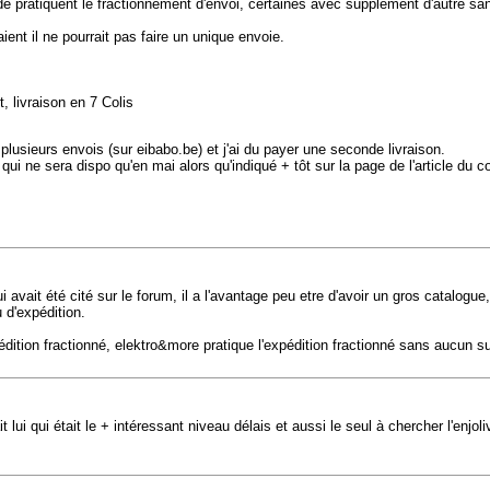
e pratiquent le fractionnement d'envoi, certaines avec supplément d'autre s
ent il ne pourrait pas faire un unique envoie.
 livraison en 7 Colis
lusieurs envois (sur eibabo.be) et j'ai du payer une seconde livraison.
i ne sera dispo qu'en mai alors qu'indiqué + tôt sur la page de l'article du 
ui avait été cité sur le forum, il a l'avantage peu etre d'avoir un gros catalogue
d'expédition.
tion fractionné, elektro&more pratique l'expédition fractionné sans aucun 
it lui qui était le + intéressant niveau délais et aussi le seul à chercher l'en