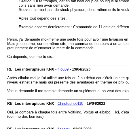
Citation :
Tu te trompes, car en fait beaucoup de boutique allemand
colis sans rien avoir demandé.
Souvent ils n'ont pas de stock physique, donc même si ils le voulai
Après tout dépend des sites.
Exemple concret dernièrement : Commande de 11 articles différent,
Perso, j'ai demandé moi-même une seule fois pour avoir une livraison en p
Mais je confirme, sur ce même site, ma commande en cours à un article qu
gratuitement de m'envoyer le reste de la commande.
Ca dépends, comme tu dis...
RE: Les interrupteurs KNX
-
filou59
-
19/04/2023
Après eibabo moi je l'ai utilisé une fois ou 2 au début car c'était un site q
niveau esthetisme mais qui présente des avantages en therme de prix ou 
Voltus demande il me semble demande un suplément si on veut des expédi
RE: Les interrupteurs KNX
-
Christophe0110
-
19/04/2023
Oui, je compare à chaque fois entre Voltking, Voltus et eibabo... Ici, c'éta
(comme des borniers).