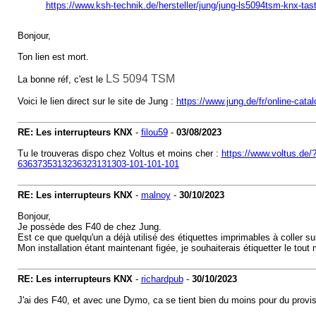
https://www.ksh-technik.de/hersteller/jung/jung-ls5094tsm-knx-tas
Bonjour,
Ton lien est mort.
LS 5094 TSM
La bonne réf, c'est le
Voici le lien direct sur le site de Jung :
https://www.jung.de/fr/online-cat
RE: Les interrupteurs KNX
-
filou59
-
03/08/2023
Tu le trouveras dispo chez Voltus et moins cher :
https://www.voltus.d
6363735313236323131303-101-101-101
RE: Les interrupteurs KNX
-
malnoy
-
30/10/2023
Bonjour,
Je possède des F40 de chez Jung.
Est ce que quelqu'un a déjà utilisé des étiquettes imprimables à coller su
Mon installation étant maintenant figée, je souhaiterais étiquetter le tou
RE: Les interrupteurs KNX
-
richardpub
-
30/10/2023
J'ai des F40, et avec une Dymo, ca se tient bien du moins pour du proviso