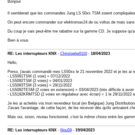
Bonjour
Il semblerait que les commandes Jung LS 50xx TSM soient compliquées
On peut encore commander sur elektromax24.de ou voltus.de mais sans au
Du coup je vais peut-être me rabattre sur la gamme CD. Je suppose qu'au 
Bien à vous.
RE: Les interrupteurs KNX
-
Christophe0110
-
18/04/2023
Hello,
Perso, j'avais commandé mes LS50xx le 21 novembre 2022 et je les ai r
- LS5091TSM (1 voie) = 07/12/2022
- LS5092TSM (2 voies) = 04/01/2023
- LS5093TSM (3 voies) = 29/11/2022
- LS5092TESM (2 voies en extension) = 03/04/2023 (très difficile à avoir
- LS5192KRMTSD (2 voies en régulateur avec écran) = 1 le 29/11/2022 et l
Je les ai achetés via mon revendeur local (en Belgique) Jung Distribution
J'avais l'avantage, de cette façon, de les recevoir dès qu'ils arrivaient c
Mais oui, sinon, niveau fonctionnel, c'est la même chose entre les gam
RE: Les interrupteurs KNX
-
filou59
-
19/04/2023