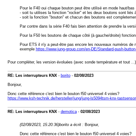
Pour le F40 oui chaque bouton peut être utilisé en mode haut/bas
- soit tu utilises la fonction "rocker" et les deux boutons sont li
- soit la fonction "bouton" et chacun des boutons est completemen
Par contre dans la série F40 fais bien attention de prendre la ve
Pour la F50 les boutons de chaque côté (à gauche/droite) fonction
Pour ETS il n'y a peut-être pas encore les nouveaux numéros de mod
exemple
https://www.jung-group.com/en-DE/Standard-push-butto
Pour compléter, les version évoluées (avec sonde température et tout ...)
RE: Les interrupteurs KNX
-
borito
-
02/08/2023
Bonjour,
Donc cette référence c'est bien le bouton f50 universel 4 voies?
https://www.ksh-technik.de/hersteller/jung/jung-ls5094tsm-knx-tastsensor
RE: Les interrupteurs KNX
-
demotica
-
02/08/2023
(02/08/2023, 15:20:36)
borito a écrit :
Bonjour,
Donc cette référence c'est bien le bouton f50 universel 4 voies?