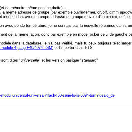
 (et de mémoire même gauche droite) :
és à la même adresse de groupe (par exemple ouvrir/fermer, on/off, dimm up/dow
t indépendant avec sa propre adresse de groupe (envoie d'un binaire, scène, 
rsion avec sonde température, je ne connais pas la nouvelle référence car ils
nent de la même façon, donc par exemple en mode rocker celui de gauche peut 
èle dans la database, je n'ai pas vérifié, mais tu peux toujours télécharger l
n-module-4-gang-F40/4074-TSM
) et l'importer dans ETS.
 sont dites "
universelle
" et les version basique "
standard
"
-modul-universal-universal-4fach-f50-serie-ls-ls-5094-tsm?idealo_de