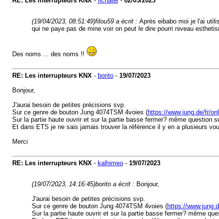
RE: Les interrupteurs KNX
-
fichatel
-
02/05/2023
(19/04/2023, 08:51:49)
filou59 a écrit :
Après eibabo moi je l'ai utili
qui ne paye pas de mine voir on peut le dire pourri niveau esthet
Des noms ... des noms !!
RE: Les interrupteurs KNX
-
borito
-
19/07/2023
Bonjour,
J'aurai besoin de petites précisions svp.
Sur ce genre de bouton Jung 4074TSM 4voies (
https://www.jung.de/fr/on
Sur la partie haute ouvrir et sur la partie basse fermer? même question 
Et dans ETS je ne sais jamais trouver la référence il y en a plusieurs 
Merci
RE: Les interrupteurs KNX
-
kalhimeo
-
19/07/2023
(19/07/2023, 14:16:45)
borito a écrit :
Bonjour,
J'aurai besoin de petites précisions svp.
Sur ce genre de bouton Jung 4074TSM 4voies (
https://www.jung.d
Sur la partie haute ouvrir et sur la partie basse fermer? même que