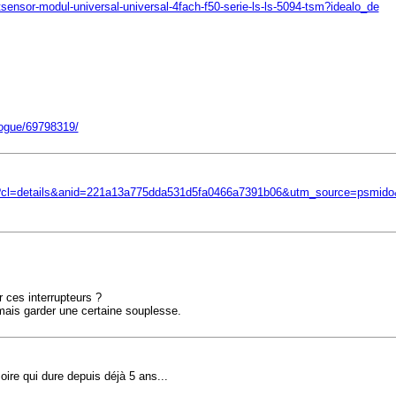
tsensor-modul-universal-universal-4fach-f50-serie-ls-ls-5094-tsm?idealo_de
alogue/69798319/
e/?cl=details&anid=221a13a775dda531d5fa0466a7391b06&utm_source=psmid
r ces interrupteurs ?
t mais garder une certaine souplesse.
ire qui dure depuis déjà 5 ans...