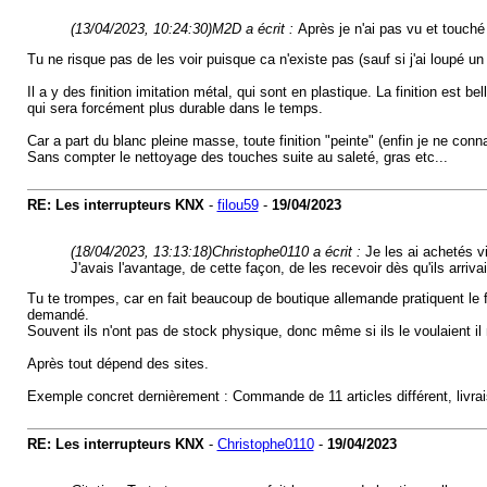
(13/04/2023, 10:24:30)
M2D a écrit :
Après je n'ai pas vu et touch
Tu ne risque pas de les voir puisque ca n'existe pas (sauf si j'ai loupé un
Il a y des finition imitation métal, qui sont en plastique. La finition est
qui sera forcément plus durable dans le temps.
Car a part du blanc pleine masse, toute finition "peinte" (enfin je ne co
Sans compter le nettoyage des touches suite au saleté, gras etc...
RE: Les interrupteurs KNX
-
filou59
-
19/04/2023
(18/04/2023, 13:13:18)
Christophe0110 a écrit :
Je les ai achetés v
J'avais l'avantage, de cette façon, de les recevoir dès qu'ils arriv
Tu te trompes, car en fait beaucoup de boutique allemande pratiquent le 
demandé.
Souvent ils n'ont pas de stock physique, donc même si ils le voulaient il 
Après tout dépend des sites.
Exemple concret dernièrement : Commande de 11 articles différent, livrai
RE: Les interrupteurs KNX
-
Christophe0110
-
19/04/2023