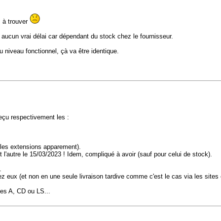
 à trouver
cun vrai délai car dépendant du stock chez le fournisseur.
niveau fonctionnel, çà va être identique.
eçu respectivement les :
 les extensions apparement).
'autre le 15/03/2023 ! Idem, compliqué à avoir (sauf pour celui de stock).
.
hez eux (et non en une seule livraison tardive comme c'est le cas via les sites 
mes A, CD ou LS...