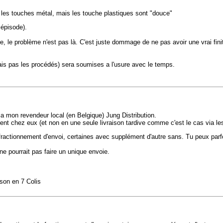
é les touches métal, mais les touche plastiques sont "douce"
 épisode).
 belle, le problème n'est pas là. C'est juste dommage de ne pas avoir une vrai f
nnais pas les procédés) sera soumises a l'usure avec le temps.
ia mon revendeur local (en Belgique) Jung Distribution.
aient chez eux (et non en une seule livraison tardive comme c'est le cas via les
fractionnement d'envoi, certaines avec supplément d'autre sans. Tu peux parf
ne pourrait pas faire un unique envoie.
son en 7 Colis