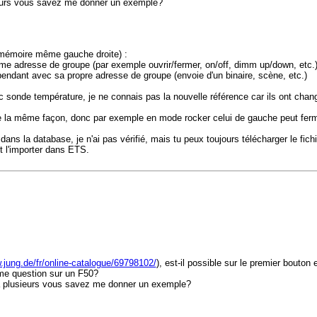
sieurs vous savez me donner un exemple?
e mémoire même gauche droite) :
 même adresse de groupe (par exemple ouvrir/fermer, on/off, dimm up/down, etc.
endant avec sa propre adresse de groupe (envoie d'un binaire, scène, etc.)
vec sonde température, je ne connais pas la nouvelle référence car ils ont ch
e la même façon, donc par exemple en mode rocker celui de gauche peut fermer 
ns la database, je n'ai pas vérifié, mais tu peux toujours télécharger le fic
et l'importer dans ETS.
.jung.de/fr/online-catalogue/69798102/
), est-il possible sur le premier bouton
ême question sur un F50?
n a plusieurs vous savez me donner un exemple?