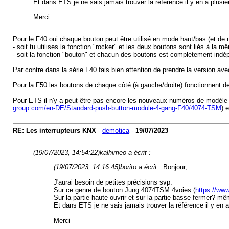
Et dans ETS je ne sais jamais trouver la référence il y en a plu
Merci
Pour le F40 oui chaque bouton peut être utilisé en mode haut/bas (et d
- soit tu utilises la fonction "rocker" et les deux boutons sont liés à la
- soit la fonction "bouton" et chacun des boutons est completement indép
Par contre dans la série F40 fais bien attention de prendre la version a
Pour la F50 les boutons de chaque côté (à gauche/droite) fonctionnent d
Pour ETS il n'y a peut-être pas encore les nouveaux numéros de modèle da
group.com/en-DE/Standard-push-button-module-4-gang-F40/4074-TSM
) 
RE: Les interrupteurs KNX
-
demotica
-
19/07/2023
(19/07/2023, 14:54:22)
kalhimeo a écrit :
(19/07/2023, 14:16:45)
borito a écrit :
Bonjour,
J'aurai besoin de petites précisions svp.
Sur ce genre de bouton Jung 4074TSM 4voies (
https://www
Sur la partie haute ouvrir et sur la partie basse fermer? m
Et dans ETS je ne sais jamais trouver la référence il y e
Merci