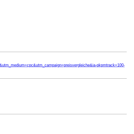
o&utm_medium=cpc&utm_campaign=preisvergleiche&ia-pkpmtrack=100-