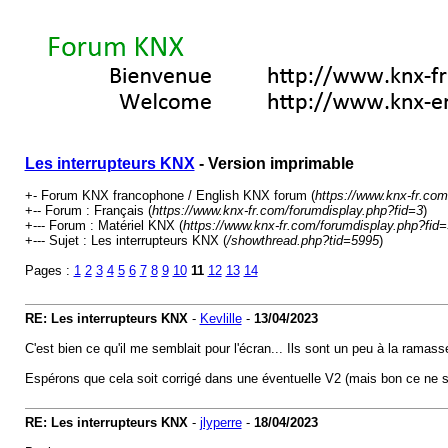
Les interrupteurs KNX
- Version imprimable
+- Forum KNX francophone / English KNX forum (
https://www.knx-fr.com
+-- Forum : Français (
https://www.knx-fr.com/forumdisplay.php?fid=3
)
+--- Forum : Matériel KNX (
https://www.knx-fr.com/forumdisplay.php?fid=
+--- Sujet : Les interrupteurs KNX (
/showthread.php?tid=5995
)
Pages :
1
2
3
4
5
6
7
8
9
10
11
12
13
14
RE: Les interrupteurs KNX
-
Kevlille
-
13/04/2023
C'est bien ce qu'il me semblait pour l'écran... Ils sont un peu à la ramas
Espérons que cela soit corrigé dans une éventuelle V2 (mais bon ce ne 
RE: Les interrupteurs KNX
-
jlyperre
-
18/04/2023