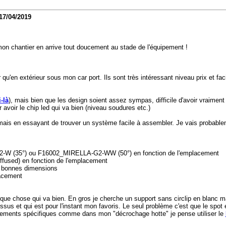
17/04/2019
on chantier en arrive tout doucement au stade de l'équipement !
er qu'en extérieur sous mon car port. Ils sont très intéressant niveau prix et 
-là
), mais bien que les design soient assez sympas, difficile d'avoir vraiment 
 avoir le chip led qui va bien (niveau soudures etc.)
mais en essayant de trouver un système facile à assembler. Je vais probabl
-W (35°) ou F16002_MIRELLA-G2-WW (50°) en fonction de l'emplacement
fused) en fonction de l'emplacement
x bonnes dimensions
acement
uelque chose qui va bien. En gros je cherche un support sans circlip en blanc
us et qui est pour l'instant mon favoris. Le seul problème c'est que le spot 
acements spécifiques comme dans mon "décrochage hotte" je pense utiliser le