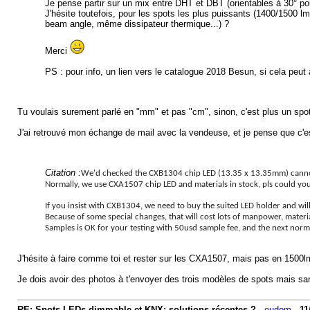
Je pense partir sur un mix entre DHT et DBT (orientables à 30° p
J'hésite toutefois, pour les spots les plus puissants (1400/1500 
beam angle, même dissipateur thermique...) ?
Merci
PS : pour info, un lien vers le catalogue 2018 Besun, si cela peu
Tu voulais surement parlé en "mm" et pas "cm", sinon, c'est plus un spot
J'ai retrouvé mon échange de mail avec la vendeuse, et je pense que c'es
Citation :
We'd checked the CXB1304 chip LED (13.35 x 13.35mm) cannot
Normally, we use CXA1507 chip LED and materials in stock, pls could you
If you insist with CXB1304, we need to buy the suited LED holder and wil
Because of some special changes, that will cost lots of manpower, materia
Samples is OK for your testing with 50usd sample fee, and the next norm
J'hésite à faire comme toi et rester sur les CXA1507, mais pas en 1500lm
Je dois avoir des photos à t'envoyer des trois modèles de spots mais san
RE: Spots LEDs dimmable et KNX: solutions récentes ?
-
eudom
-
11