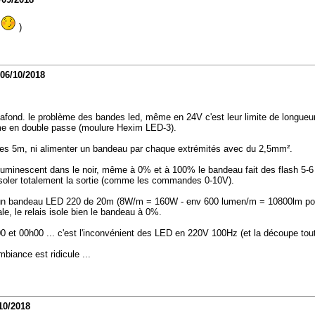
)
06/10/2018
fond. le problème des bandes led, même en 24V c'est leur limite de longueur.
me en double passe (moulure Hexim LED-3).
t les 5m, ni alimenter un bandeau par chaque extrémités avec du 2,5mm².
e luminescent dans le noir, même à 0% et à 100% le bandeau fait des flash 5-
soler totalement la sortie (comme les commandes 0-10V).
ant un bandeau LED 220 de 20m (8W/m = 160W - env 600 lumen/m = 10800lm pou
ale, le relais isole bien le bandeau à 0%.
et 00h00 ... c'est l'inconvénient des LED en 220V 100Hz (et la découpe tout
biance est ridicule ...
10/2018