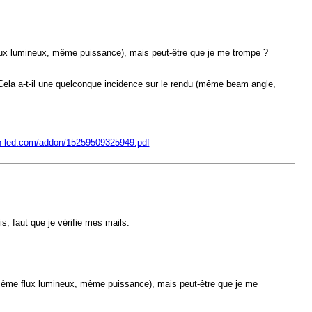
ux lumineux, même puissance), mais peut-être que je me trompe ?
 Cela a-t-il une quelconque incidence sur le rendu (même beam angle,
n-led.com/addon/15259509325949.pdf
is, faut que je vérifie mes mails.
ême flux lumineux, même puissance), mais peut-être que je me