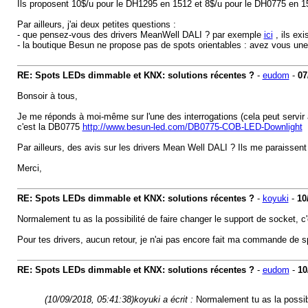
Ils proposent 10$/u pour le DH1295 en 1512 et 8$/u pour le DH0775 en 1
Par ailleurs, j'ai deux petites questions :
- que pensez-vous des drivers MeanWell DALI ? par exemple
ici
, ils ex
- la boutique Besun ne propose pas de spots orientables : avez vous une
RE: Spots LEDs dimmable et KNX: solutions récentes ?
-
eudom
-
07
Bonsoir à tous,
Je me réponds à moi-même sur l'une des interrogations (cela peut servir à 
c'est la DB0775
http://www.besun-led.com/DB0775-COB-LED-Downlight
Par ailleurs, des avis sur les drivers Mean Well DALI ? Ils me paraissent
Merci,
RE: Spots LEDs dimmable et KNX: solutions récentes ?
-
koyuki
-
10
Normalement tu as la possibilité de faire changer le support de socket, c'e
Pour tes drivers, aucun retour, je n'ai pas encore fait ma commande de s
RE: Spots LEDs dimmable et KNX: solutions récentes ?
-
eudom
-
10
(10/09/2018, 05:41:38)
koyuki a écrit :
Normalement tu as la possibil