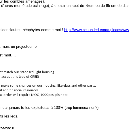
our les combles aménagés).
lm d'après mon étude éclairage), à choisir un spot de 75cm ou de 95 cm de dia
t aider d'autres néophytes comme moi !
http://www.besun-led.com/uploads/ww
 mais un projecteur lol.
t mort....
 match our standard light housing.
 accept this type of CREE?
l make some changes on our housing, like glass and other parts.
l and financial resources.
al order will require MOQ 1000pcs, pls note.
 car jamais tu les exploiteras à 100% (trop lumineux non?).
s les leds.
/09/2018