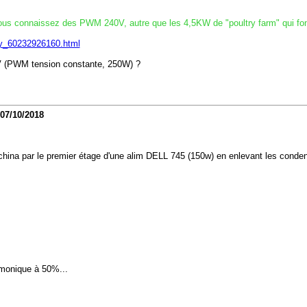
e. Vous connaissez des PWM 240V, autre que les 4,5KW de "poultry farm" qui fo
try_60232926160.html
V (PWM tension constante, 250W) ?
07/10/2018
 china par le premier étage d'une alim DELL 745 (150w) en enlevant les conde
rmonique à 50%...