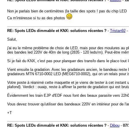
Non je parlais bien de centimètres (la taille des spots ! pas du chip LED
Ca m'intéresse si tu as des photos
RE: Spots LEDs dimmable et KNX: solutions récentes ?
-
Tristan92
-
Salut,
j'ai eu le même problème de choix de LED, mais pour des moulures au pla
des bandes led 220V de 40m de long (2835 - 120 leds/m). Peut-être mê
Si je fait du KNX, c'est pas pour planquer des transfo dans le placo tou
Vient ensuite la gradation. Avec les gradateurs ancien, le bandeau rest
gradateurs MTN 6710-0002 LED (MEG6710-0002), qui on un relais pour i
Votre poste à réanimé cette maquette et je viens de tester à cet inst
plafond). Verdict : ouaip, reste à affiner la pente de gradation qui est brut
Évidemment les train EJP d'EDF nous font des beaux parasite vers 22h00 
Vous devez trouver qu'utiliser des bandeaux 220V en intérieur pour de l'am
+T
RE: Spots LEDs dimmable et KNX: solutions récentes ?
-
Dibou
-
07/