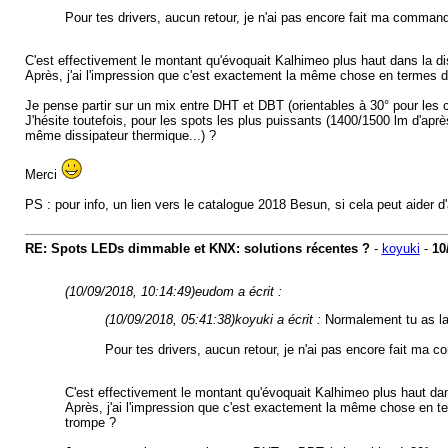
Pour tes drivers, aucun retour, je n'ai pas encore fait ma comman
C'est effectivement le montant qu'évoquait Kalhimeo plus haut dans la d
Après, j'ai l'impression que c'est exactement la même chose en terme
Je pense partir sur un mix entre DHT et DBT (orientables à 30° pour le
J'hésite toutefois, pour les spots les plus puissants (1400/1500 lm d'ap
même dissipateur thermique...) ?
Merci
PS : pour info, un lien vers le catalogue 2018 Besun, si cela peut aide
RE: Spots LEDs dimmable et KNX: solutions récentes ?
-
koyuki
-
10
(10/09/2018, 10:14:49)
eudom a écrit :
(10/09/2018, 05:41:38)
koyuki a écrit :
Normalement tu as la p
Pour tes drivers, aucun retour, je n'ai pas encore fait ma
C'est effectivement le montant qu'évoquait Kalhimeo plus haut dan
Après, j'ai l'impression que c'est exactement la même chose e
trompe ?