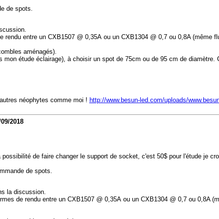
de de spots.
iscussion.
s de rendu entre un CXB1507 @ 0,35A ou un CXB1304 @ 0,7 ou 0,8A (même fl
s combles aménagés).
rès mon étude éclairage), à choisir un spot de 75cm ou de 95 cm de diamètre.
r d'autres néophytes comme moi !
http://www.besun-led.com/uploads/www.besu
/09/2018
ossibilité de faire changer le support de socket, c'est 50$ pour l'étude je cro
 commande de spots.
s la discussion.
n termes de rendu entre un CXB1507 @ 0,35A ou un CXB1304 @ 0,7 ou 0,8A (m