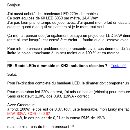
Bonjour
J'ai aussi acheté des bandeaux LED 220V dimmables.
Ce sont équipés de 60 LED 5050 par mètre, 14,4 W/m.
J'ai pas bien pris le temps de jouer avec. J'ai quand même fait un essai
craintes quant à ce qu'il se passera si je le mets tout seul.
Ça me fait penser que j'ai également essayé un projecteur LED 30W dimma
reste allumé lorsqu'il est censé être éteint. Il faudra que je l'essaye 
Pour info, le principal problème que je rencontre avec ces dimmers déjà un
limite le niveau maximum à un peu moins que 100 % et ça marche.
RE: Spots LEDs dimmable et KNX: solutions récentes ?
-
Tristan92
-
Salut,
Pour l'extinction complète du bandeau LED, le dimmer doit comporter un re
Pour mon ruban led 220v en test, j'ai mis un boitier (chinois) pour mesurer
Sans gradateur: 110W, cos 0,93, 119VA - correct
Avec Gradateur:
à fond, 100W, le cos est de 0,87, tout juste honorable, mon Linky me fa
50W, 80VA, COS de 0,62
mini, 4W, le cos phi est de 0,21 et la conso RMS de 19VA
mais ce n'est pas du tout intéressant !!!