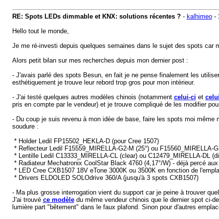
RE: Spots LEDs dimmable et KNX: solutions récentes ?
-
kalhimeo
-
Hello tout le monde,
Je me ré-investi depuis quelques semaines dans le sujet des spots car m
Alors petit bilan sur mes recherches depuis mon dernier post :
- J'avais parlé des spots Besun, en fait je ne pense finalement les utilis
esthétiquement je trouve leur rebord trop gros pour mon intérieur.
- J'ai testé quelques autres modèles chinois (notamment
celui-ci
et
celui
pris en compte par le vendeur) et je trouve compliqué de les modifier pour
- Du coup je suis revenu à mon idée de base, faire les spots moi même 
soudure :
* Holder Ledil FP15502_HEKLA-D (pour Cree 1507)
* Reflecteur Ledil F15559_MIRELLA-G2-M (25°) ou F15560_MIRELLA-G2
* Lentille Ledil C13333_MIRELLA-CL (clear) ou C12479_MIRELLA-DL (dif
* Radiateur Mechatronix CoolStar Black 4760 (4,17°/W) - déjà percé au
* LED Cree CXB1507 18V eTone 3000K ou 3500K en fonction de l'empl
* Drivers ELDOLED SOLOdrive 360/A (jusqu'à 3 spots CXB1507)
- Ma plus grosse interrogation vient du support car je peine à trouver q
J'ai trouvé
ce modèle
du même vendeur chinois que le dernier spot ci-dess
lumière part "bêtement" dans le faux plafond. Sinon pour d'autres empl