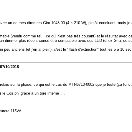
 avec un de mes dimmers Gira 1043 00 (4 × 210 W), plutôt concluant, mais je cr
ble (vendu comme tel... ce qui n'est pas très courant) et le résultat avec c
avec un dimmer plus récent censé être compatible avec des LED (chez Gira, ce s
 peu anciens (et j'en ai plein), c'est le "flash d'extinction" tout les 5 à 10 
07/10/2018
lais sur la phase, ce qui est le cas du MTN6710-0002 que je teste (ça fonctio
 le Cos phi grâce à un tore interne ...
cturera 113VA