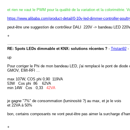
et rien ne vaut le PWM pour la qualité de la variation et la colorimétri
https://www.alibaba.com/product-detail/0-10v-led-dimmer-controller-poul
peut-être une suggestion de contrôleur DALI 220V -> bandeau LED 220
+
RE: Spots LEDs dimmable et KNX: solutions récentes ?
-
Tristan92
-
up
Pour corriger le Phi de mon bandeau LED, j'ai remplacé le pont de diode
GMOV, EMI-RFI ...
max 107W, COS phi 0,90 119VA
53W Cos phi 86 62VA
min 14W Cos 0,33
42VA
je gagne "7%" de consommation (luminosité ?) au max, et je le vois
et 22VA à 50%
bon, certains composants ne vont peut-être pas aimer la surcharge d’ha
+