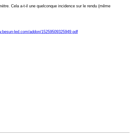
mètre. Cela a-t-il une quelconque incidence sur le rendu (même
w.besun-led.com/addon/15259509325949.pdf