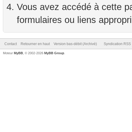
Vous avez accédé à cette pag
formulaires ou liens appropr
Contact
Retourner en haut
Version bas-débit (Archivé)
Syndication RSS
Moteur
MyBB
, © 2002-2026
MyBB Group
.