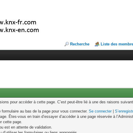
Recherche
Liste des membr
ons pour accéder à cette page. C’est peut-être lié à une des raisons suivant
le formulaire au bas de la page pour vous connecter.
Se connecter
|
S’enregist
age. Êtes-vous en train d’essayer d’accéder à une page réservée à l’Administr
er cette page.
u est en attente de validation.
d’utiliser les formulaires ou liens appropriés.