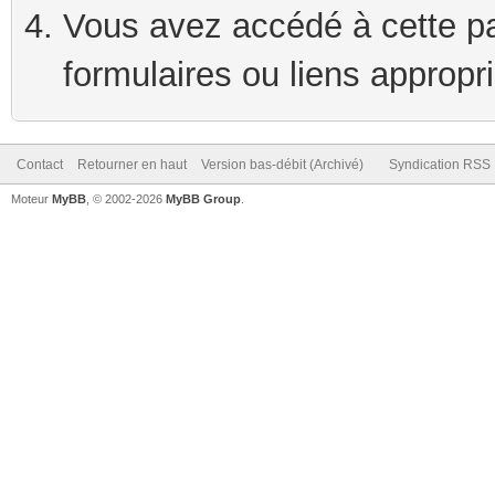
Vous avez accédé à cette pag
formulaires ou liens appropr
Contact
Retourner en haut
Version bas-débit (Archivé)
Syndication RSS
Moteur
MyBB
, © 2002-2026
MyBB Group
.