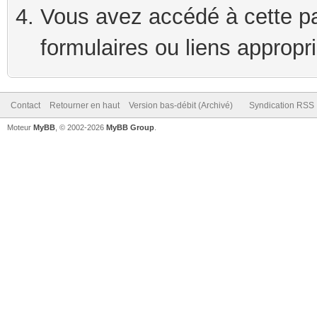
Vous avez accédé à cette pag
formulaires ou liens appropr
Contact
Retourner en haut
Version bas-débit (Archivé)
Syndication RSS
Moteur
MyBB
, © 2002-2026
MyBB Group
.