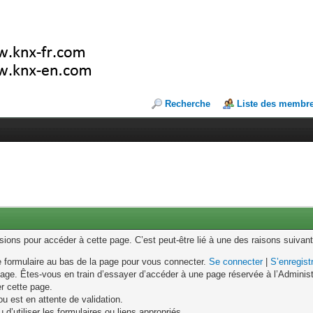
Recherche
Liste des membr
ons pour accéder à cette page. C’est peut-être lié à une des raisons suivant
le formulaire au bas de la page pour vous connecter.
Se connecter
|
S’enregist
age. Êtes-vous en train d’essayer d’accéder à une page réservée à l’Administr
er cette page.
u est en attente de validation.
d’utiliser les formulaires ou liens appropriés.