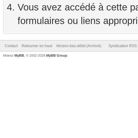
Vous avez accédé à cette pag
formulaires ou liens appropr
Contact
Retourner en haut
Version bas-débit (Archivé)
Syndication RSS
Moteur
MyBB
, © 2002-2026
MyBB Group
.