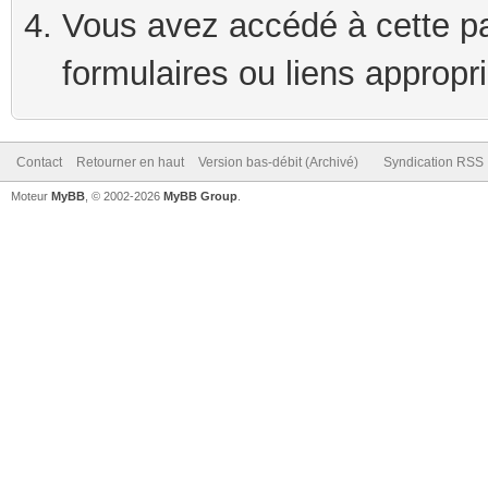
Vous avez accédé à cette pag
formulaires ou liens appropr
Contact
Retourner en haut
Version bas-débit (Archivé)
Syndication RSS
Moteur
MyBB
, © 2002-2026
MyBB Group
.