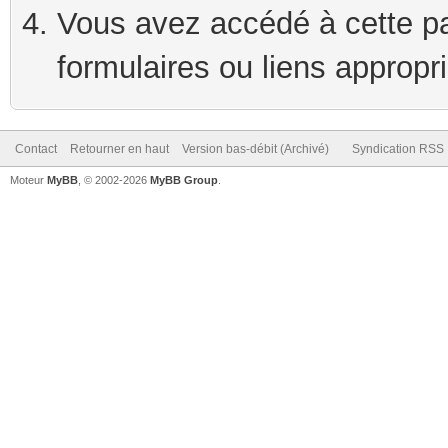
Vous avez accédé à cette pag
formulaires ou liens appropr
Contact
Retourner en haut
Version bas-débit (Archivé)
Syndication RSS
Moteur
MyBB
, © 2002-2026
MyBB Group
.