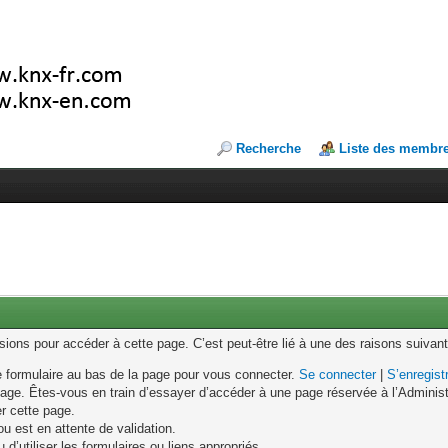
Recherche
Liste des membr
ons pour accéder à cette page. C’est peut-être lié à une des raisons suivant
le formulaire au bas de la page pour vous connecter.
Se connecter
|
S’enregist
age. Êtes-vous en train d’essayer d’accéder à une page réservée à l’Administr
er cette page.
u est en attente de validation.
d’utiliser les formulaires ou liens appropriés.