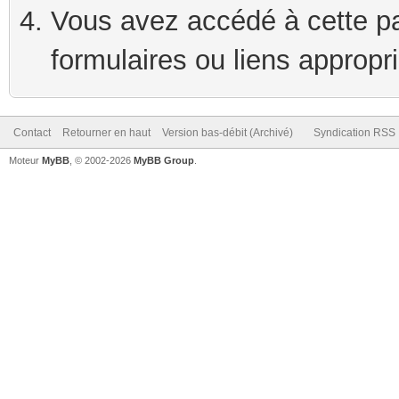
Vous avez accédé à cette pag
formulaires ou liens appropr
Contact
Retourner en haut
Version bas-débit (Archivé)
Syndication RSS
Moteur
MyBB
, © 2002-2026
MyBB Group
.