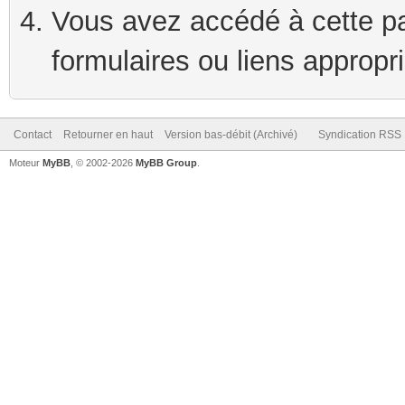
Vous avez accédé à cette pag
formulaires ou liens appropr
Contact
Retourner en haut
Version bas-débit (Archivé)
Syndication RSS
Moteur
MyBB
, © 2002-2026
MyBB Group
.