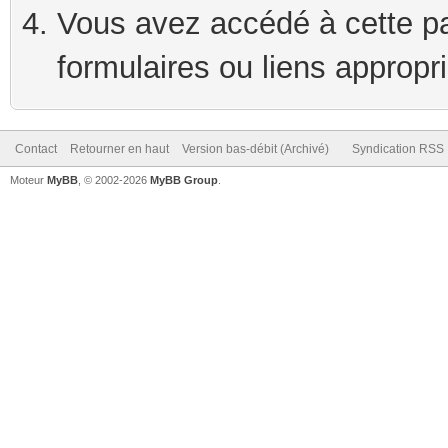
Vous avez accédé à cette pag
formulaires ou liens appropr
Contact
Retourner en haut
Version bas-débit (Archivé)
Syndication RSS
Moteur
MyBB
, © 2002-2026
MyBB Group
.