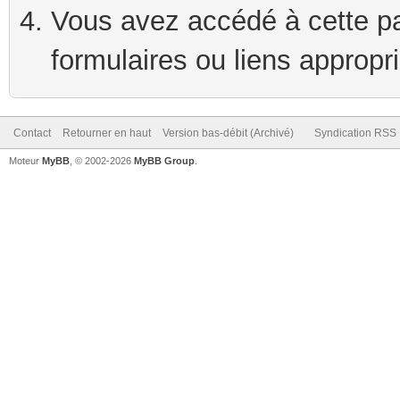
Vous avez accédé à cette pag
formulaires ou liens appropr
Contact
Retourner en haut
Version bas-débit (Archivé)
Syndication RSS
Moteur
MyBB
, © 2002-2026
MyBB Group
.