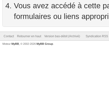
Vous avez accédé à cette pag
formulaires ou liens appropr
Contact
Retourner en haut
Version bas-débit (Archivé)
Syndication RSS
Moteur
MyBB
, © 2002-2026
MyBB Group
.