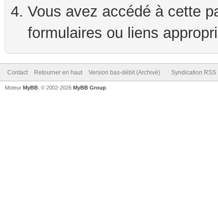
Vous avez accédé à cette pag
formulaires ou liens appropr
Contact
Retourner en haut
Version bas-débit (Archivé)
Syndication RSS
Moteur
MyBB
, © 2002-2026
MyBB Group
.