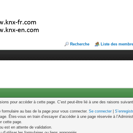
Recherche
Liste des membr
ons pour accéder à cette page. C’est peut-être lié à une des raisons suivant
le formulaire au bas de la page pour vous connecter.
Se connecter
|
S’enregist
age. Êtes-vous en train d’essayer d’accéder à une page réservée à l’Administr
er cette page.
u est en attente de validation.
d’utiliser les formulaires ou liens appropriés.