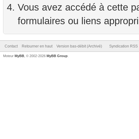
Vous avez accédé à cette pag
formulaires ou liens appropr
Contact
Retourner en haut
Version bas-débit (Archivé)
Syndication RSS
Moteur
MyBB
, © 2002-2026
MyBB Group
.