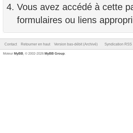
Vous avez accédé à cette pag
formulaires ou liens appropr
Contact
Retourner en haut
Version bas-débit (Archivé)
Syndication RSS
Moteur
MyBB
, © 2002-2026
MyBB Group
.