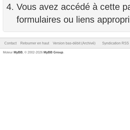
Vous avez accédé à cette pag
formulaires ou liens appropr
Contact
Retourner en haut
Version bas-débit (Archivé)
Syndication RSS
Moteur
MyBB
, © 2002-2026
MyBB Group
.