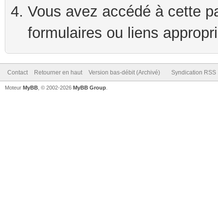
Vous avez accédé à cette pag
formulaires ou liens appropr
Contact
Retourner en haut
Version bas-débit (Archivé)
Syndication RSS
Moteur
MyBB
, © 2002-2026
MyBB Group
.