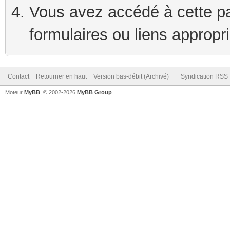
Vous avez accédé à cette pag
formulaires ou liens appropr
Contact
Retourner en haut
Version bas-débit (Archivé)
Syndication RSS
Moteur
MyBB
, © 2002-2026
MyBB Group
.