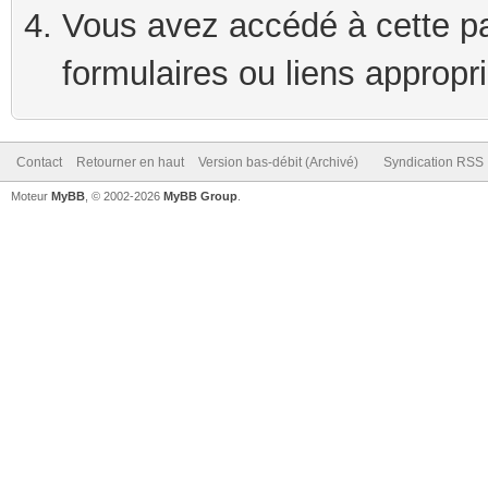
Vous avez accédé à cette pag
formulaires ou liens appropr
Contact
Retourner en haut
Version bas-débit (Archivé)
Syndication RSS
Moteur
MyBB
, © 2002-2026
MyBB Group
.