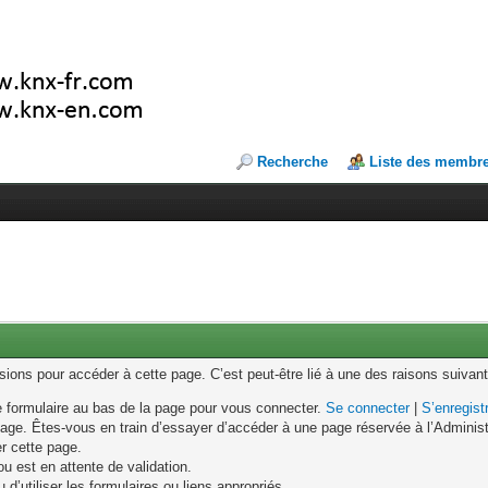
Recherche
Liste des membr
ons pour accéder à cette page. C’est peut-être lié à une des raisons suivant
le formulaire au bas de la page pour vous connecter.
Se connecter
|
S’enregist
age. Êtes-vous en train d’essayer d’accéder à une page réservée à l’Administr
er cette page.
u est en attente de validation.
d’utiliser les formulaires ou liens appropriés.