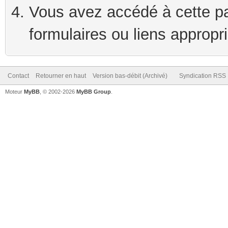
Vous avez accédé à cette pag
formulaires ou liens appropr
Contact
Retourner en haut
Version bas-débit (Archivé)
Syndication RSS
Moteur
MyBB
, © 2002-2026
MyBB Group
.