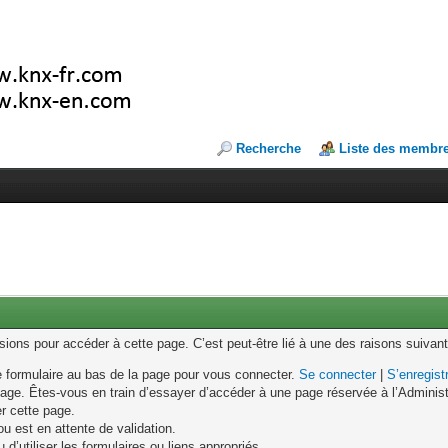
Recherche
Liste des membr
ons pour accéder à cette page. C’est peut-être lié à une des raisons suivant
le formulaire au bas de la page pour vous connecter.
Se connecter
|
S’enregist
age. Êtes-vous en train d’essayer d’accéder à une page réservée à l’Administr
er cette page.
u est en attente de validation.
d’utiliser les formulaires ou liens appropriés.