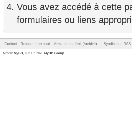
Vous avez accédé à cette pag
formulaires ou liens appropr
Contact
Retourner en haut
Version bas-débit (Archivé)
Syndication RSS
Moteur
MyBB
, © 2002-2026
MyBB Group
.