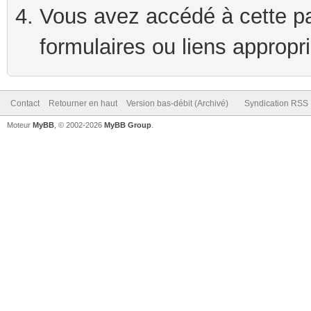
Vous avez accédé à cette pag
formulaires ou liens appropr
Contact
Retourner en haut
Version bas-débit (Archivé)
Syndication RSS
Moteur
MyBB
, © 2002-2026
MyBB Group
.