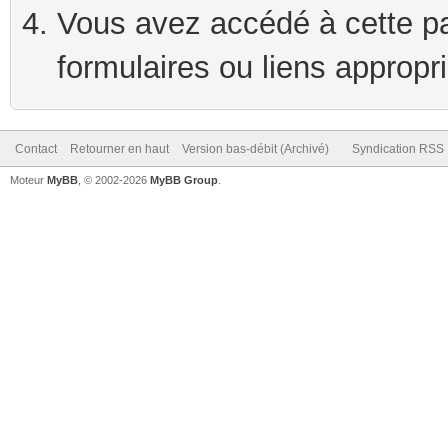
Vous avez accédé à cette pag
formulaires ou liens appropr
Contact
Retourner en haut
Version bas-débit (Archivé)
Syndication RSS
Moteur
MyBB
, © 2002-2026
MyBB Group
.