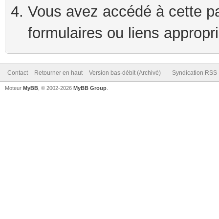
Vous avez accédé à cette pag
formulaires ou liens appropr
Contact
Retourner en haut
Version bas-débit (Archivé)
Syndication RSS
Moteur
MyBB
, © 2002-2026
MyBB Group
.