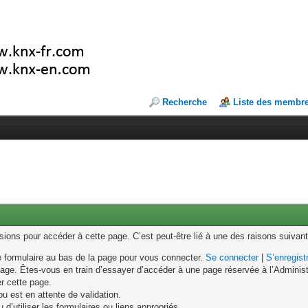
Recherche
Liste des membr
ons pour accéder à cette page. C’est peut-être lié à une des raisons suivant
le formulaire au bas de la page pour vous connecter.
Se connecter
|
S’enregist
age. Êtes-vous en train d’essayer d’accéder à une page réservée à l’Administr
er cette page.
u est en attente de validation.
d’utiliser les formulaires ou liens appropriés.