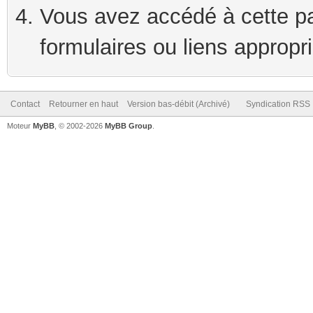
Vous avez accédé à cette pag
formulaires ou liens appropr
Contact
Retourner en haut
Version bas-débit (Archivé)
Syndication RSS
Moteur
MyBB
, © 2002-2026
MyBB Group
.