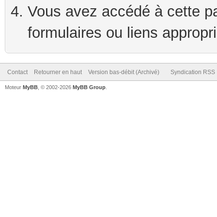
Vous avez accédé à cette pag
formulaires ou liens appropr
Contact
Retourner en haut
Version bas-débit (Archivé)
Syndication RSS
Moteur
MyBB
, © 2002-2026
MyBB Group
.