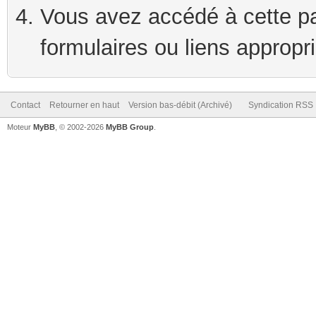
Vous avez accédé à cette pag
formulaires ou liens appropr
Contact
Retourner en haut
Version bas-débit (Archivé)
Syndication RSS
Moteur
MyBB
, © 2002-2026
MyBB Group
.