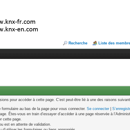
Recherche
Liste des membr
ons pour accéder à cette page. C’est peut-être lié à une des raisons suivant
le formulaire au bas de la page pour vous connecter.
Se connecter
|
S’enregist
age. Êtes-vous en train d’essayer d’accéder à une page réservée à l’Administr
er cette page.
u est en attente de validation.
d’utiliser les formulaires ou liens appropriés.