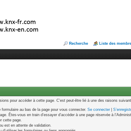
Recherche
Liste des membr
ons pour accéder à cette page. C’est peut-être lié à une des raisons suivant
le formulaire au bas de la page pour vous connecter.
Se connecter
|
S’enregist
age. Êtes-vous en train d’essayer d’accéder à une page réservée à l’Administr
er cette page.
u est en attente de validation.
d’utiliser les formulaires ou liens appropriés.