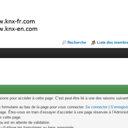
Recherche
Liste des membr
ons pour accéder à cette page. C’est peut-être lié à une des raisons suivant
le formulaire au bas de la page pour vous connecter.
Se connecter
|
S’enregist
age. Êtes-vous en train d’essayer d’accéder à une page réservée à l’Administr
er cette page.
u est en attente de validation.
d’utiliser les formulaires ou liens appropriés.