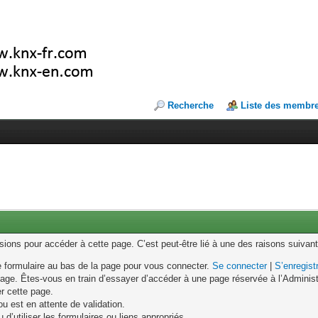
Recherche
Liste des membr
ons pour accéder à cette page. C’est peut-être lié à une des raisons suivant
le formulaire au bas de la page pour vous connecter.
Se connecter
|
S’enregist
age. Êtes-vous en train d’essayer d’accéder à une page réservée à l’Administr
er cette page.
u est en attente de validation.
d’utiliser les formulaires ou liens appropriés.