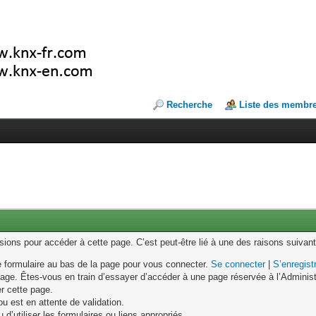
Recherche
Liste des membr
ons pour accéder à cette page. C’est peut-être lié à une des raisons suivant
le formulaire au bas de la page pour vous connecter.
Se connecter
|
S’enregist
age. Êtes-vous en train d’essayer d’accéder à une page réservée à l’Administr
er cette page.
u est en attente de validation.
d’utiliser les formulaires ou liens appropriés.