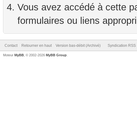
Vous avez accédé à cette pag
formulaires ou liens appropr
Contact
Retourner en haut
Version bas-débit (Archivé)
Syndication RSS
Moteur
MyBB
, © 2002-2026
MyBB Group
.