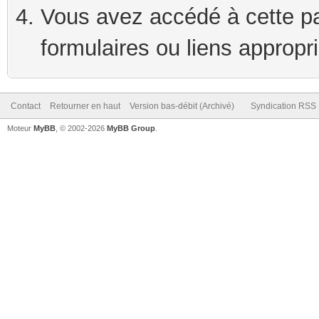
Vous avez accédé à cette pag
formulaires ou liens appropr
Contact
Retourner en haut
Version bas-débit (Archivé)
Syndication RSS
Moteur
MyBB
, © 2002-2026
MyBB Group
.