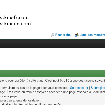
Recherche
Liste des membr
ons pour accéder à cette page. C’est peut-être lié à une des raisons suivant
le formulaire au bas de la page pour vous connecter.
Se connecter
|
S’enregist
age. Êtes-vous en train d’essayer d’accéder à une page réservée à l’Administr
er cette page.
u est en attente de validation.
d’utiliser les formulaires ou liens appropriés.