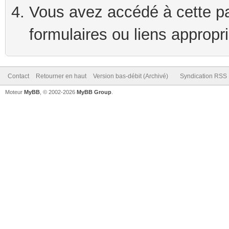
Vous avez accédé à cette pag
formulaires ou liens appropr
Contact
Retourner en haut
Version bas-débit (Archivé)
Syndication RSS
Moteur
MyBB
, © 2002-2026
MyBB Group
.