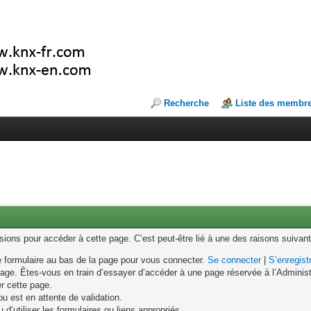
Recherche
Liste des membr
ons pour accéder à cette page. C’est peut-être lié à une des raisons suivant
le formulaire au bas de la page pour vous connecter.
Se connecter
|
S’enregist
age. Êtes-vous en train d’essayer d’accéder à une page réservée à l’Administr
er cette page.
u est en attente de validation.
d’utiliser les formulaires ou liens appropriés.