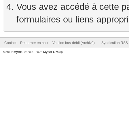
Vous avez accédé à cette pag
formulaires ou liens appropr
Contact
Retourner en haut
Version bas-débit (Archivé)
Syndication RSS
Moteur
MyBB
, © 2002-2026
MyBB Group
.