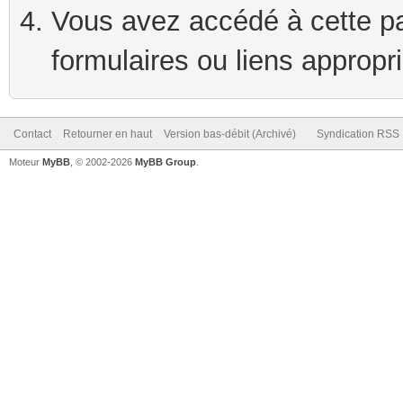
Vous avez accédé à cette pag
formulaires ou liens appropr
Contact
Retourner en haut
Version bas-débit (Archivé)
Syndication RSS
Moteur
MyBB
, © 2002-2026
MyBB Group
.